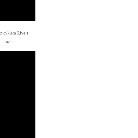
 z cyklem
Live z
a raz.