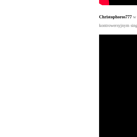
Christophoros777
w 
kontrowersyjnym sing