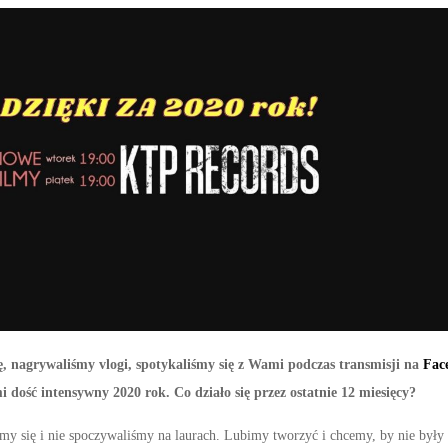
 nagrywaliśmy vlogi, spotykaliśmy się z Wami podczas transmisji na
Fac
i dość intensywny 2020 rok. Co działo się przez ostatnie 12 miesięcy?
my się i nie spoczywaliśmy na laurach. Lubimy tworzyć i chcemy, by nie były 