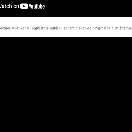
ównież swój kanał, regularnie publikując tam ciekawe i oryginalne bity. Premi