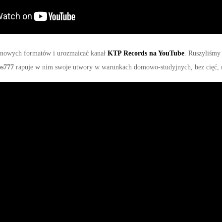
ć nowych formatów i urozmaicać kanał
KTP Records na YouTube
. Ruszyliśmy
os777
rapuje w nim swoje utwory w warunkach domowo-studyjnych, bez cięć, n