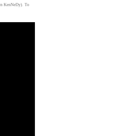
tyn KenNeDy). To