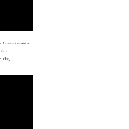
o z nami związane,
oście.
s Vlog
,