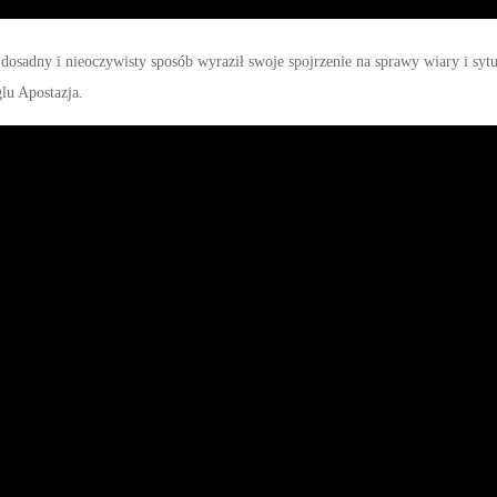
dosadny i nieoczywisty sposób wyraził swoje spojrzenie na sprawy wiary i sytu
lu Apostazja.