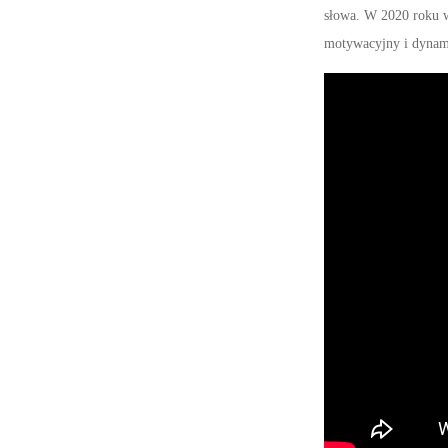
słowa. W 2020 roku w
motywacyjny i dynam