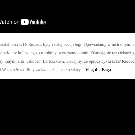
ałalności KTP Records były i dalej będą vlogi. Opowiadamy w nich o tym, c
zdradzamy kulisy tego, co robimy, wyrażamy opinie. Zdarzają się też ciekawi g
y innymi z ks. Jakubem Bartczakiem. Dodajmy, że oprócz cyklu
KTP Record
ił Was także na filmy związane z tematem wiary –
Vlog dla Boga
.