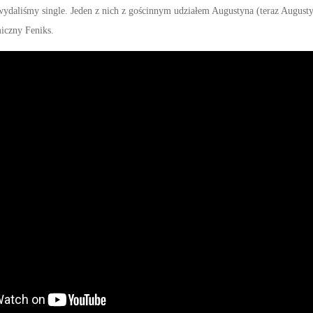
ydaliśmy single. Jeden z nich z gościnnym udziałem Augustyna (teraz Augus
iczny Feniks.