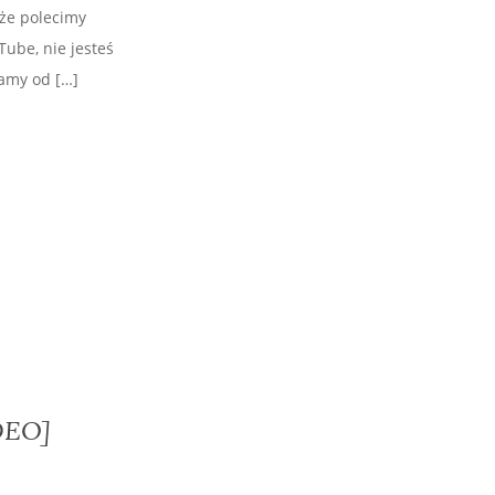
kże polecimy
ube, nie jesteś
amy od […]
IDEO]