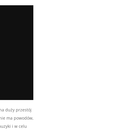
na duży przestój
e nie ma powodów,
uzyki i w celu