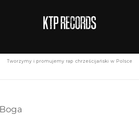
Tworzymy i promujemy rap chrześcijański w Polsce
 Boga