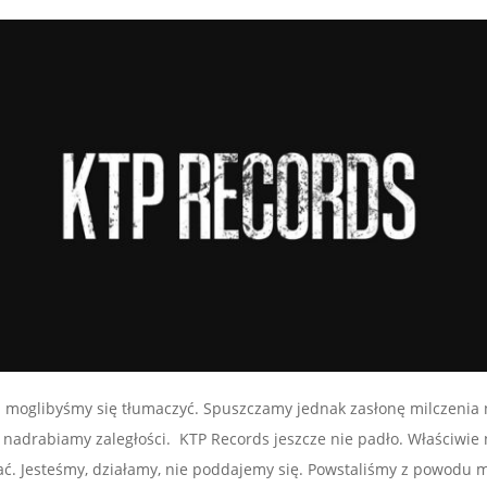
 moglibyśmy się tłumaczyć. Spuszczamy jednak zasłonę milczenia 
 i nadrabiamy zaległości. KTP Records jeszcze nie padło. Właściwi
tać. Jesteśmy, działamy, nie poddajemy się. Powstaliśmy z powodu m