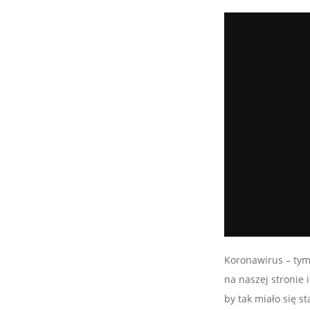
Koronawirus – tym
na naszej stronie
by tak miało się s