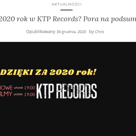
AKTUALNOŚCI
ł 2020 rok w KTP Records? Pora na podsu
Opublikowany
by
30 grudnia, 2020
Chris