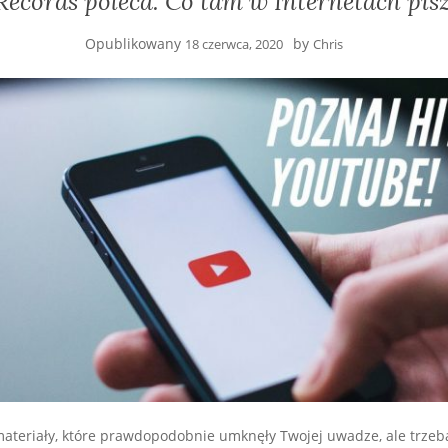
ecords poleca. Co tam w Internetach pis
Opublikowany
by
18 czerwca, 2020
Chris
ateriały, które prawdopodobnie umknęły Twojej uwadze, ale trzeba