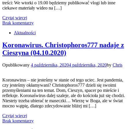
treści: We wtorki o 19.00 będziemy publikować vlogi lub inne
ciekawe materiały wideo na […]
Czytaj więcej
Brak komentarzy
Aktualności
Koronawirus. Christophoros777 nadaje z
Cieszyna (04.10.2020)
Opublikowany
4 października, 2020
4 października, 2020
by
Chris
Koronawirus – nie jesteśmy w stanie od tego uciec. Jest pandemia,
czy jesteśmy okłamywani? Christophoros777 dzieli się swoimi
przemyśleniami na ten temat. Dom, Cieszyn, spacer po mieście i
refleksje. Koronaświrus dalej szaleje, ale do kościoła już się chodzi.
Niestety trzeba ubierać te maseczki… Wierzę w Boga, ale w świat
mocno wątpię, dlatego zdecydowanie bliżej mi […]
Czytaj więcej
Brak komentarzy