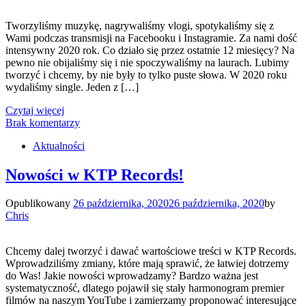
Tworzyliśmy muzykę, nagrywaliśmy vlogi, spotykaliśmy się z
Wami podczas transmisji na Facebooku i Instagramie. Za nami dość
intensywny 2020 rok. Co działo się przez ostatnie 12 miesięcy? Na
pewno nie obijaliśmy się i nie spoczywaliśmy na laurach. Lubimy
tworzyć i chcemy, by nie były to tylko puste słowa. W 2020 roku
wydaliśmy single. Jeden z […]
Czytaj więcej
Brak komentarzy
Aktualności
Nowości w KTP Records!
Opublikowany
26 października, 2020
26 października, 2020
by
Chris
Chcemy dalej tworzyć i dawać wartościowe treści w KTP Records.
Wprowadziliśmy zmiany, które mają sprawić, że łatwiej dotrzemy
do Was! Jakie nowości wprowadzamy? Bardzo ważna jest
systematyczność, dlatego pojawił się stały harmonogram premier
filmów na naszym YouTube i zamierzamy proponować interesujące