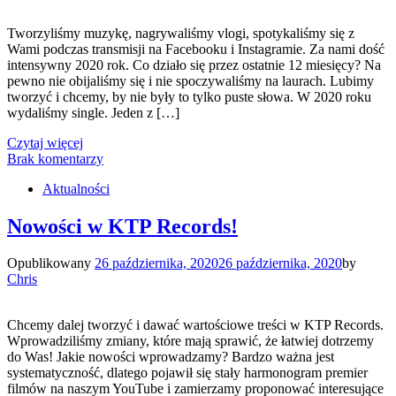
Tworzyliśmy muzykę, nagrywaliśmy vlogi, spotykaliśmy się z
Wami podczas transmisji na Facebooku i Instagramie. Za nami dość
intensywny 2020 rok. Co działo się przez ostatnie 12 miesięcy? Na
pewno nie obijaliśmy się i nie spoczywaliśmy na laurach. Lubimy
tworzyć i chcemy, by nie były to tylko puste słowa. W 2020 roku
wydaliśmy single. Jeden z […]
Czytaj więcej
Brak komentarzy
Aktualności
Nowości w KTP Records!
Opublikowany
26 października, 2020
26 października, 2020
by
Chris
Chcemy dalej tworzyć i dawać wartościowe treści w KTP Records.
Wprowadziliśmy zmiany, które mają sprawić, że łatwiej dotrzemy
do Was! Jakie nowości wprowadzamy? Bardzo ważna jest
systematyczność, dlatego pojawił się stały harmonogram premier
filmów na naszym YouTube i zamierzamy proponować interesujące