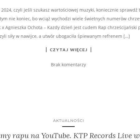
 2024, czyli jeśli szukasz wartościowej muzyki, koniecznie sprawdź 
a tym nie koniec, bo wciąż wychodzi wiele świetnych numerów chrze
k x Agnieszka Ochota – Kazdy dzień jest cudem Rap chrześcijański p
czyli siły w nawijce, a utwór ubogaciła śpiewanym refrenem […]
CZYTAJ WIĘCEJ
Brak komentarzy
AKTUALNOŚCI
my rapu na YouTube. KTP Records Live w