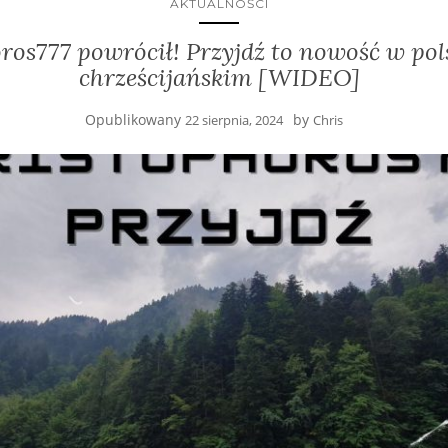
AKTUALNOŚCI
ros777 powrócił! Przyjdź to nowość w pol
chrześcijańskim [WIDEO]
Opublikowany
by
22 sierpnia, 2024
Chris