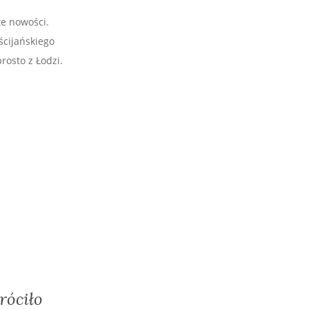
te nowości.
ścijańskiego
rosto z Łodzi.
róciło