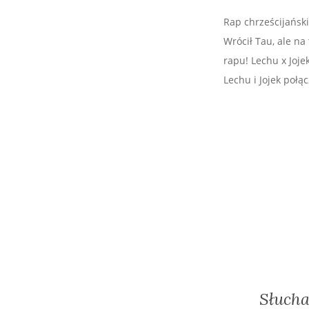
Rap chrześcijański
Wrócił Tau, ale n
rapu! Lechu x Joje
Lechu i Jojek połą
Słucha