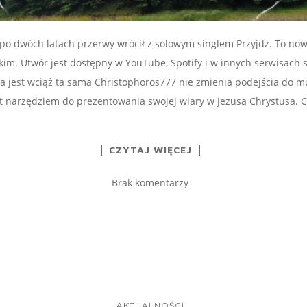
po dwóch latach przerwy wrócił z solowym singlem Przyjdź. To no
skim. Utwór jest dostępny w YouTube, Spotify i w innych serwisach
cja jest wciąż ta sama Christophoros777 nie zmienia podejścia do mu
t narzędziem do prezentowania swojej wiary w Jezusa Chrystusa. 
CZYTAJ WIĘCEJ
Brak komentarzy
AKTUALNOŚCI