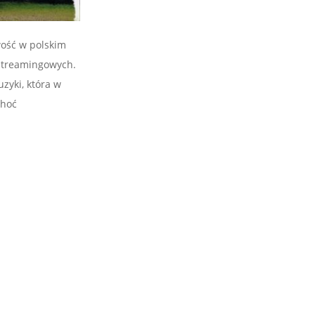
wość w polskim
 streamingowych.
zyki, która w
Choć