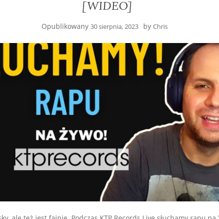
[WIDEO]
Opublikowany
by
30 sierpnia, 2023
Chris
ky, ale też jest fajnie. Podczas KTP Records Live słuchamy rapu n