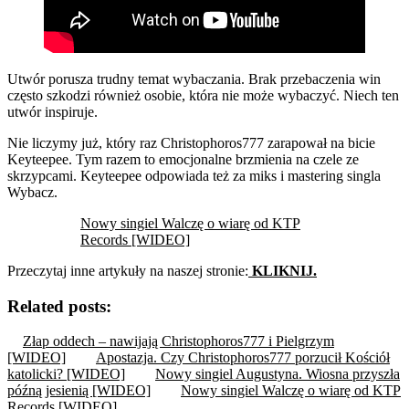
Utwór porusza trudny temat wybaczania. Brak przebaczenia win
często szkodzi również osobie, która nie może wybaczyć. Niech ten
utwór inspiruje.
Nie liczymy już, który raz Christophoros777 zarapował na bicie
Keyteepee. Tym razem to emocjonalne brzmienia na czele ze
skrzypcami. Keyteepee odpowiada też za miks i mastering singla
Wybacz.
Nowy singiel Walczę o wiarę od KTP
Records [WIDEO]
Przeczytaj inne artykuły na naszej stronie:
KLIKNIJ.
Related posts:
Złap oddech – nawijają Christophoros777 i Pielgrzym
[WIDEO]
Apostazja. Czy Christophoros777 porzucił Kościół
katolicki? [WIDEO]
Nowy singiel Augustyna. Wiosna przyszła
późną jesienią [WIDEO]
Nowy singiel Walczę o wiarę od KTP
Records [WIDEO]