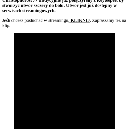
Christophoros777 tradycyjnie już połączył siły z Keyteepee, by
stworzyć utwór szczery do bólu. Utwór jest już dostępny w
serwisach streamingowych.
Jeśli chcesz posłuchać w streamingu,
KLIKNIJ
. Zapraszamy też na
klip.