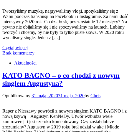
Tworzyliśmy muzykę, nagrywaliśmy vlogi, spotykaliśmy się z
Wami podczas transmisji na Facebooku i Instagramie. Za nami dość
intensywny 2020 rok. Co działo się przez ostatnie 12 miesięcy? Na
pewno nie obijaliśmy się i nie spoczywaliśmy na laurach. Lubimy
tworzyć i chcemy, by nie były to tylko puste słowa. W 2020 roku
wydaliśmy single. Jeden z […]
Czytaj więcej
Brak komentarzy
Aktualności
KATO BAGNO – o co chodzi z nowym
singlem Augustyna?
Opublikowany
31 maja, 2020
31 maja, 2020
by
Chris
Raper z Nieszawy powrócił z nowym singlem KATO BAGNO i z
nową ksywą – Augustyn KenNeDy. Utwór wzbudza wiele
kontrowersji i jest szeroko komentowany. Czy został dobrze
zrozumiany? Augustyn w 2019 roku brał udział w akcji Młode