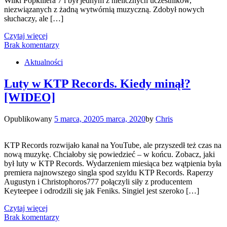
Wilki Popkillera 7 i był jednym z nielicznych uczestników,
niezwiązanych z żadną wytwórnią muzyczną. Zdobył nowych
słuchaczy, ale […]
Czytaj więcej
Brak komentarzy
Aktualności
Luty w KTP Records. Kiedy minął?
[WIDEO]
Opublikowany
5 marca, 2020
5 marca, 2020
by
Chris
KTP Records rozwijało kanał na YouTube, ale przyszedł też czas na
nową muzykę. Chciałoby się powiedzieć – w końcu. Zobacz, jaki
był luty w KTP Records. Wydarzeniem miesiąca bez wątpienia była
premiera najnowszego singla spod szyldu KTP Records. Raperzy
Augustyn i Christophoros777 połączyli siły z producentem
Keyteepee i odrodzili się jak Feniks. Singiel jest szeroko […]
Czytaj więcej
Brak komentarzy