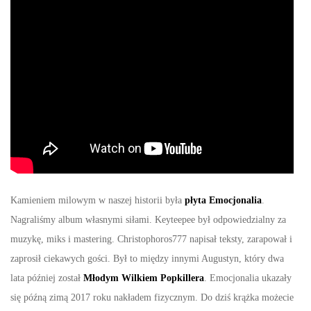
Kamieniem milowym w naszej historii była
płyta Emocjonalia
.
Nagraliśmy album własnymi siłami. Keyteepee był odpowiedzialny za
muzykę, miks i mastering. Christophoros777 napisał teksty, zarapował i
zaprosił ciekawych gości. Był to między innymi Augustyn, który dwa
lata później został
Młodym Wilkiem Popkillera
. Emocjonalia ukazały
się późną zimą 2017 roku nakładem fizycznym. Do dziś krążka możecie