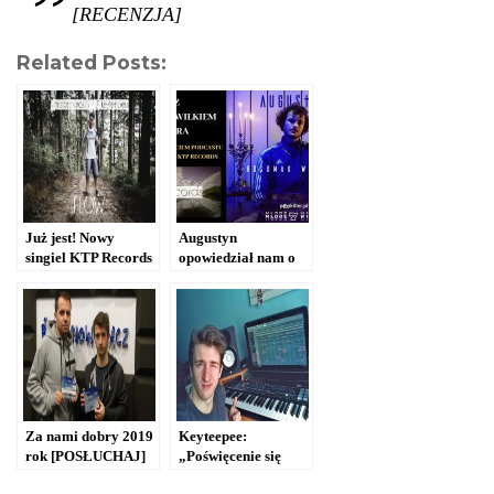
[RECENZJA]
Related Posts:
Już jest! Nowy
Augustyn
singiel KTP Records
opowiedział nam o
[WIDEO]
Młodych Wilkach
[PODCAST]
Za nami dobry 2019
Keyteepee:
rok [POSŁUCHAJ]
„Poświęcenie się
muzyce jest