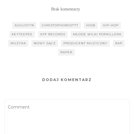
niekoniecznie
racjonalne”
Brak komentarzy
[WYWIAD]
AUGUSTYN
CHRISTOPHOROS777
HIOB
HIP-HOP
KEYTEEPEE
KTP RECORDS
MŁODE WILKI POPKILLERA
MUZYKA
NOWY SĄCZ
PRODUCENT MUZYCZNY
RAP
RAPER
DODAJ KOMENTARZ