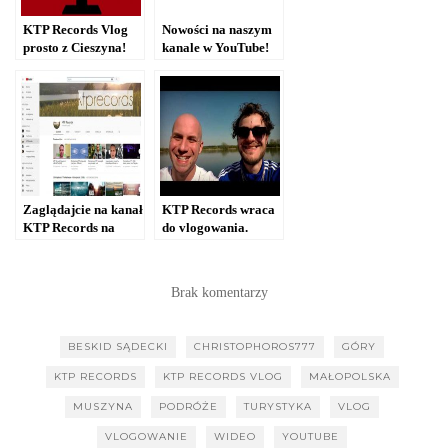
KTP Records Vlog
Nowości na naszym
prosto z Cieszyna!
kanale w YouTube!
[WIDEO]
[WIDEO]
Zaglądajcie na kanał
KTP Records wraca
KTP Records na
do vlogowania.
YouTube [WIDEO]
Sprawdź, gdzie tym
razem pojechaliśmy
[WIDEO]
Brak komentarzy
BESKID SĄDECKI
CHRISTOPHOROS777
GÓRY
KTP RECORDS
KTP RECORDS VLOG
MAŁOPOLSKA
MUSZYNA
PODRÓŻE
TURYSTYKA
VLOG
VLOGOWANIE
WIDEO
YOUTUBE