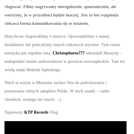
vlogować. Filmy nagrywamy nieregularnie, spontanicznie, ale
wierzymy, że w przyszłości będzie inaczej. Jest to bez wątpienia
ciekawa forma komunikowania się ze światem.
Dotychczas vlogowaliśmy o muzyce. Opowiadaliśmy o naszej
działalności lub polecaliśmy innych ciekawych artystów. Tym razem
tematyka jest zupełnie inna.
Christophoros777
odwiedził Muszynę –
małopolskie miasto uzdrowiskowe w powiecie nowosądeckim. Tam też
wiodą szlaki Beskidu Sądeckiego.
Niech ta wizyta w Muszynie zachęci Was do podróżowania i
poznawania różnych zakątków Polski. W myśl zasady – cudze
chwalicie, swojego nie znacie. :-).
Najnowszy
KTP Records
Vlog: