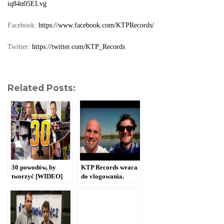
iq84n05ELvg
Facebook:
https://www.facebook.com/KTPRecords/
Twitter:
https://twitter.com/KTP_Records
Related Posts:
30 powodów, by
KTP Records wraca
tworzyć [WIDEO]
do vlogowania.
Sprawdź, gdzie tym
razem pojechaliśmy
[WIDEO]