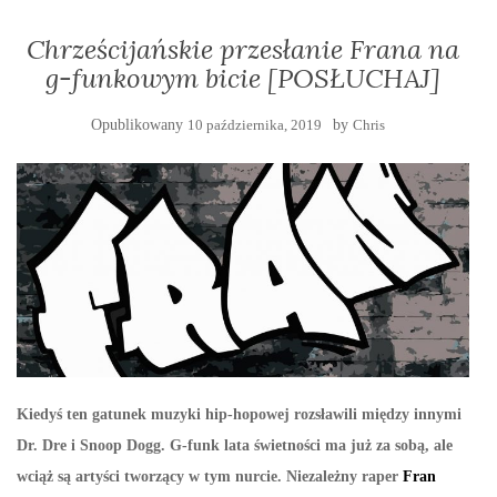
Chrześcijańskie przesłanie Frana na
g-funkowym bicie [POSŁUCHAJ]
Opublikowany
10 października, 2019
by
Chris
Kiedyś ten gatunek muzyki hip-hopowej rozsławili między innymi
Dr. Dre i Snoop Dogg. G-funk lata świetności ma już za sobą, ale
wciąż są artyści tworzący w tym nurcie. Niezależny raper
Fran