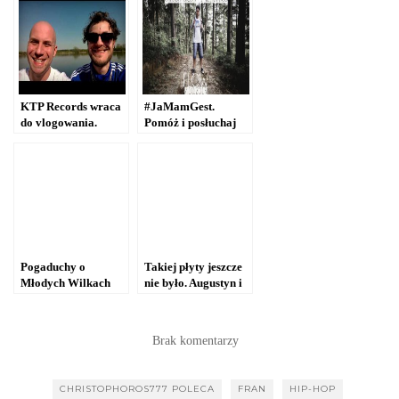
KTP Records wraca
#JaMamGest.
do vlogowania.
Pomóż i posłuchaj
Sprawdź, gdzie tym
muzyki!
razem pojechaliśmy
[WIDEO]
Pogaduchy o
Takiej płyty jeszcze
Młodych Wilkach
nie było. Augustyn i
Popkillera
Nawrót
[POSŁUCHAJ]
[POSŁUCHAJ]
Brak komentarzy
CHRISTOPHOROS777 POLECA
FRAN
HIP-HOP