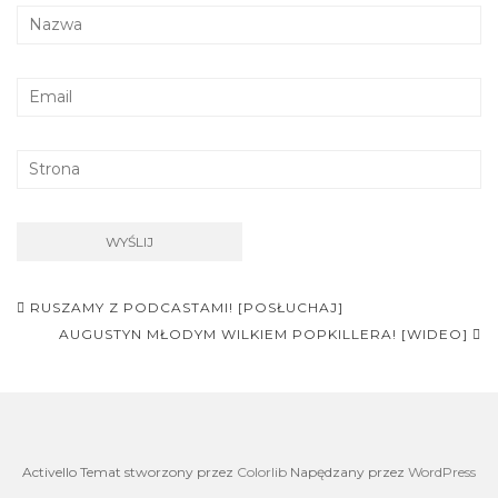
Nawigacja
RUSZAMY Z PODCASTAMI! [POSŁUCHAJ]
postu
AUGUSTYN MŁODYM WILKIEM POPKILLERA! [WIDEO]
Activello Temat stworzony przez
Colorlib
Napędzany przez
WordPress