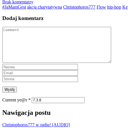
Brak komentarzy
#JaMamGest
akcja charytatywna
Christophoros777
Flow
hip-hop
Ke
Dodaj komentarz
Current ye@r
*
Nawigacja postu
Christophoros777 w radiu! [AUDIO]