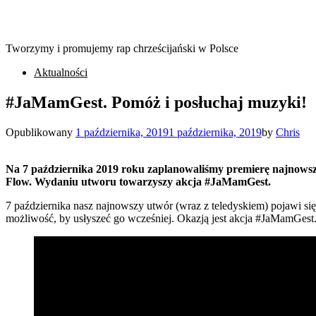
Tworzymy i promujemy rap chrześcijański w Polsce
Aktualności
#JaMamGest. Pomóż i posłuchaj muzyki!
Opublikowany
1 października, 2019
1 października, 2019
by
Chris
Na 7 października 2019 roku zaplanowaliśmy premierę najnowsz
Flow. Wydaniu utworu towarzyszy akcja #JaMamGest.
7 października nasz najnowszy utwór (wraz z teledyskiem) pojawi si
możliwość, by usłyszeć go wcześniej. Okazją jest akcja #JaMamGest. C