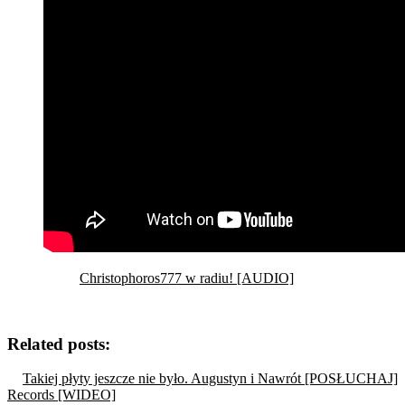
Christophoros777 w radiu! [AUDIO]
Related posts:
Takiej płyty jeszcze nie było. Augustyn i Nawrót [POSŁUCHAJ]
Records [WIDEO]