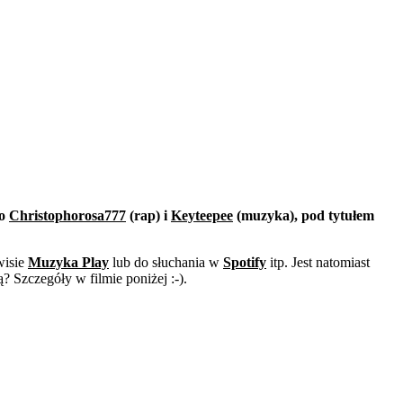
ło
Christophorosa777
(rap) i
Keyteepee
(muzyka), pod tytułem
wisie
Muzyka Play
lub do słuchania w
Spotify
itp. Jest natomiast
? Szczegóły w filmie poniżej :-).