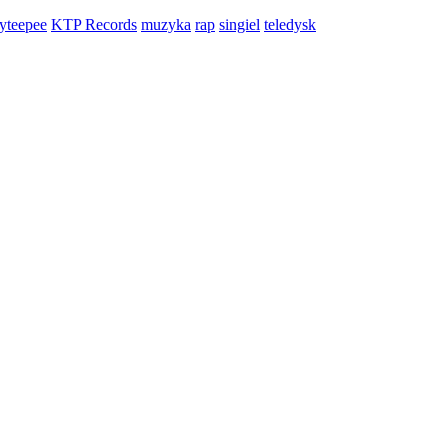
yteepee
KTP Records
muzyka
rap
singiel
teledysk