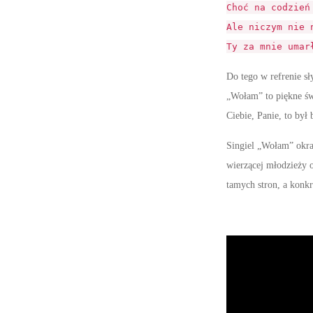
Choć na codzień
Ale niczym nie 
Ty za mnie umar
Do tego w refrenie s
„Wołam” to piękne świ
Ciebie, Panie, to był
Singiel „Wołam” okra
wierzącej młodzieży 
tamych stron, a konk