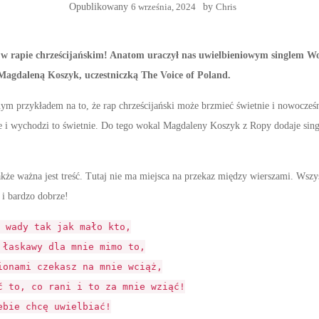
Opublikowany
6 września, 2024
by
Chris
i w rapie chrześcijańskim! Anatom uraczył nas uwielbieniowym singlem 
Magdaleną Koszyk, uczestniczką The Voice of Poland.
tnym przykładem na to, że rap chrześcijański może brzmieć świetnie i nowocześ
e i wychodzi to świetnie. Do tego wokal Magdaleny Koszyk z Ropy dodaje si
akże ważna jest treść. Tutaj nie ma miejsca na przekaz między wierszami. Wszys
 i bardzo dobrze!
 wady tak jak mało kto,
 łaskawy dla mnie mimo to,
ionami czekasz na mnie wciąż,
ć to, co rani i to za mnie wziąć!
ebie chcę uwielbiać!