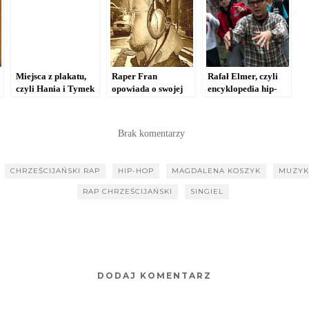
Miejsca z plakatu,
Raper Fran
Rafał Elmer, czyli
czyli Hania i Tymek
opowiada o swojej
encyklopedia hip-
na bicie Keyteepee
muzyce i
hopu [WIDEO]
[WIDEO]
inspiracjach.
„Zawsze czułem
Brak komentarzy
obecność Boga w
moim życiu”
CHRZEŚCIJAŃSKI RAP
HIP-HOP
MAGDALENA KOSZYK
MUZYK
RAP CHRZEŚCIJAŃSKI
SINGIEL
DODAJ KOMENTARZ