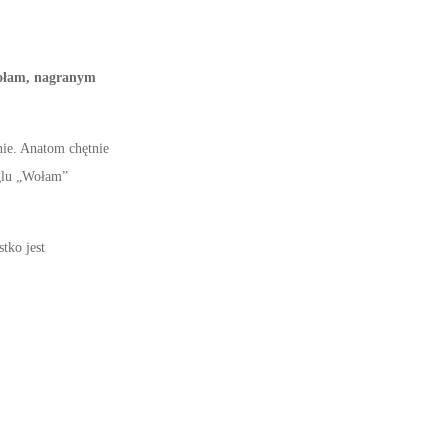
Wołam, nagranym
nie. Anatom chętnie
nglu „Wołam”
tko jest