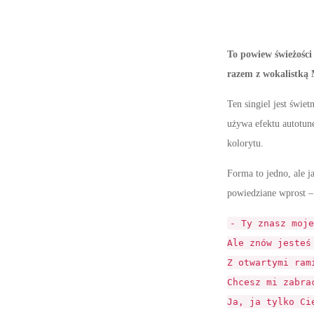
To powiew świeżośc
razem z wokalistką 
Ten singiel jest świe
używa efektu autotun
kolorytu.
Forma to jedno, ale j
powiedziane wprost –
- Ty znasz moje
Ale znów jesteś
Z otwartymi ram
Chcesz mi zabra
Ja, ja tylko Ci