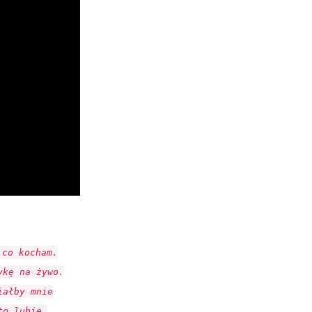
 co kocham.
ykę na żywo.
iałby mnie
to lubię.