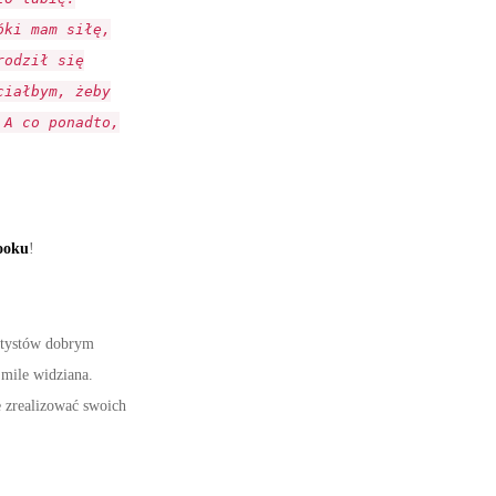
óki mam siłę,
rodził się
ciałbym, żeby
 A co ponadto,
ooku
!
artystów dobrym
 mile widziana.
e zrealizować swoich