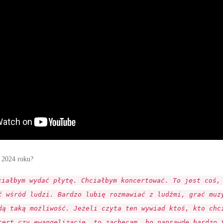
 2024 roku?
ciałbym wydać płytę. Chciałbym koncertować. To jest coś,
ć wśród ludzi. Bardzo lubię rozmawiać z ludźmi, grać muz
dą taką możliwość. Jeżeli czyta ten wywiad ktoś, kto chc
cert czy ewangelizację, to zachęcam, bo naprawdę bardzo 