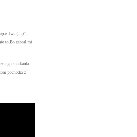
 ręce Twe (…)”.
nie to,Bo zabrał mi
cznego spotkania
atom pochodzi z