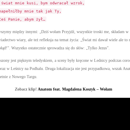
 świat mnie kusi, bym odwracał wzrok,
napełniłby mnie tak jak Ty,
łeś Panie, abym żył…
łyszymy między innymi: „Dziś wołam Przyjdź, wszystkie troski me, składam w
adectwo wiary, ale też refleksja na temat życia: „Świat mi dawał wiele ale to 
 błąd!”. Wszystko ostatecznie sprowadza się do słów: „Tylko Jezus”.
szony jest pięknym teledyskiem, a sceny były kręcone w Lednicy podczas coro
oraz w Leśnicy na Podhalu. Druga lokalizacja nie jest przypadkowa, wszak An
retnie z Nowego Targu.
Zobacz klip!
Anatom feat. Magdalena Koszyk – Wołam