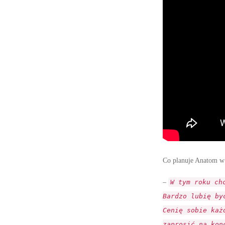
Co planuje Anatom w
–
W tym roku ch
Bardzo lubię by
Cenię sobie każ
zaprosić na kon