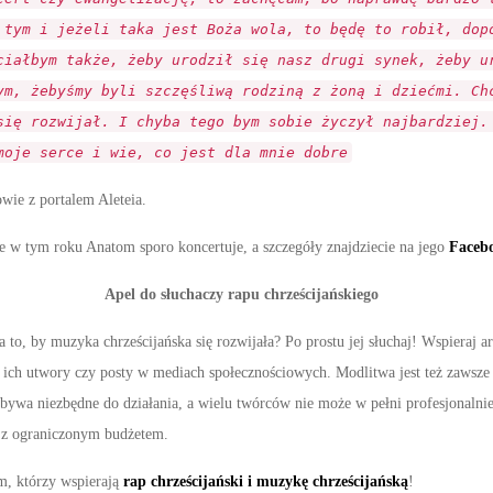
 tym i jeżeli taka jest Boża wola, to będę to robił, dop
ciałbym także, żeby urodził się nasz drugi synek, żeby u
ym, żebyśmy byli szczęśliwą rodziną z żoną i dziećmi. Ch
się rozwijał. I chyba tego bym sobie życzył najbardziej.
moje serce i wie, co jest dla mnie dobre
wie z portalem Aleteia.
e w tym roku Anatom sporo koncertuje, a szczegóły znajdziecie na jego
Faceb
Apel do słuchaczy rapu chrześcijańskiego
to, by muzyka chrześcijańska się rozwijała? Po prostu jej słuchaj! Wspieraj 
 ich utwory czy posty w mediach społecznościowych. Modlitwa jest też zawsze
bywa niezbędne do działania, a wielu twórców nie może w pełni profesjonalni
 z ograniczonym budżetem.
, którzy wspierają
rap chrześcijański i muzykę chrześcijańską
!