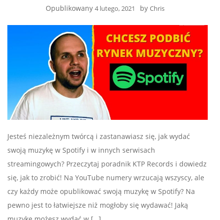
Opublikowany
by
4 lutego, 2021
Chris
Jesteś niezależnym twórcą i zastanawiasz się, jak wydać
swoją muzykę w Spotify i w innych serwisach
streamingowych? Przeczytaj poradnik KTP Records i dowiedz
się, jak to zrobić! Na YouTube numery wrzucają wszyscy, ale
czy każdy może opublikować swoją muzykę w Spotify? Na
pewno jest to łatwiejsze niż mogłoby się wydawać! Jaką
muzykę możesz wydać w […]