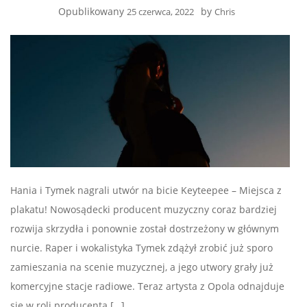
Opublikowany
by
25 czerwca, 2022
Chris
Hania i Tymek nagrali utwór na bicie Keyteepee – Miejsca z
plakatu! Nowosądecki producent muzyczny coraz bardziej
rozwija skrzydła i ponownie został dostrzeżony w głównym
nurcie. Raper i wokalistyka Tymek zdążył zrobić już sporo
zamieszania na scenie muzycznej, a jego utwory grały już
komercyjne stacje radiowe. Teraz artysta z Opola odnajduje
się w roli producenta […]