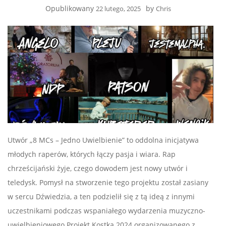
Opublikowany
by
22 lutego, 2025
Chris
Utwór „8 MCs – Jedno Uwielbienie” to oddolna inicjatywa
młodych raperów, których łączy pasja i wiara. Rap
chrześcijański żyje, czego dowodem jest nowy utwór i
teledysk. Pomysł na stworzenie tego projektu został zasiany
w sercu Dźwiedzia, a ten podzielił się z tą ideą z innymi
uczestnikami podczas wspaniałego wydarzenia muzyczno-
uwielbieniowego Projekt Kostka 2024 organizowanego z