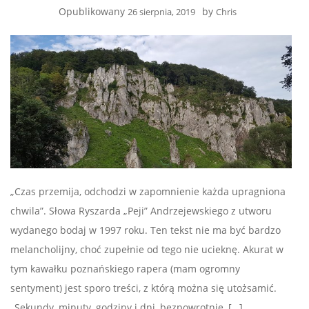
Opublikowany
by
26 sierpnia, 2019
Chris
„Czas przemija, odchodzi w zapomnienie każda upragniona
chwila”. Słowa Ryszarda „Peji” Andrzejewskiego z utworu
wydanego bodaj w 1997 roku. Ten tekst nie ma być bardzo
melancholijny, choć zupełnie od tego nie ucieknę. Akurat w
tym kawałku poznańskiego rapera (mam ogromny
sentyment) jest sporo treści, z którą można się utożsamić.
„Sekundy, minuty, godziny i dni, bezpowrotnie, […]