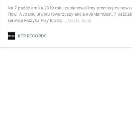
Na 7 października 2019 roku zaplanowaliśmy premierę najnowsz
Flow. Wydaniu utworu towarzyszy akcja #JaMamGest. 7 paździer
#JaMamGest.
serwisie Muzyka Play lub do …
Czytaj dalej
Pomóż
i
KTP RECORDS
posłuchaj
muzyki!